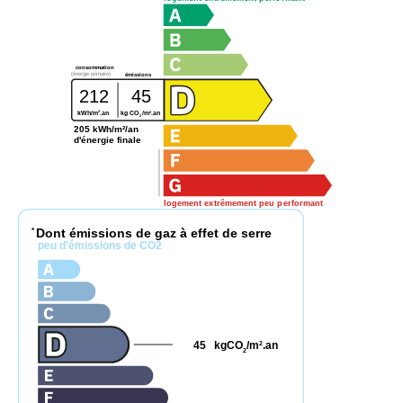
consommation
(énergie primaire)
émissions
212
45
2
2
kWh/m
.an
kg CO
/m
.an
2
205 kWh/m²/an
d'énergie finale
logement extrêmement peu performant
Dont émissions de gaz à effet de serre
*
peu d'émissions de CO2
45
kgCO
/m
.an
2
2