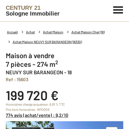
CENTURY 21
Sologne Immobilier
Accueil
Achat
Achat Maison
Achat Maison Cher (18)
Achat Maison NEUVY SUR BARANGEON (18330)
Maison à vendre
2
7 pièces - 274 m
NEUVY SUR BARANGEON - 18
Ref : 15603
199 720 €
Honoraires charge acquéreur: 6,81 % TTC
Prix hors honoraires: 187000€
774 avis (achat/vente) : 9,2/10